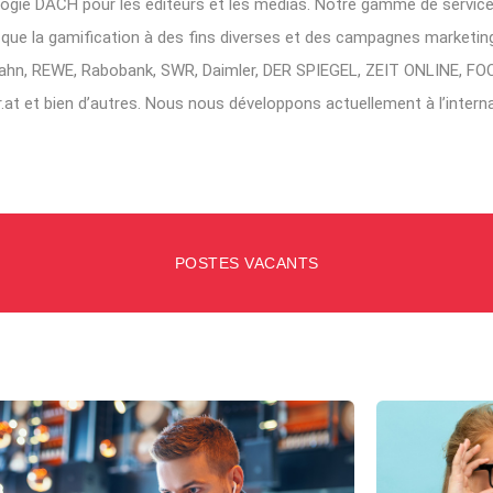
logie DACH pour les éditeurs et les médias. Notre gamme de servi
si que la gamification à des fins diverses et des campagnes market
ahn, REWE, Rabobank, SWR, Daimler, DER SPIEGEL, ZEIT ONLINE, FOC
er.at et bien d’autres. Nous nous développons actuellement à l’interna
POSTES VACANTS