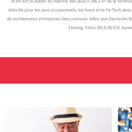
kr3m est le leader du marché des jeux HTML5 et de la techno
blanche pour les jeux occasionnels, les bons et la FinTech ain
de nombreuses entreprises bien connues telles que Deutsche B
Zeitung, Stern, BILD, BLICK, kuri